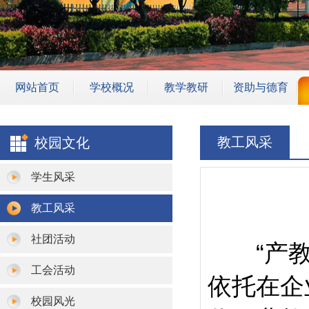
网站首页
学校概况
教学教研
资助与德育
学校简介
专业建设
学生资助
教工风采
校园文化
学校领导
师资团队
安全教育
机构设置
骨干教师
班主任管理
学生风采
学校荣誉
教学成果
校园安保
教工风采
教研活动
社团活动
“产教
教学设施
工会活动
依托在企
教学诊改
校园风光