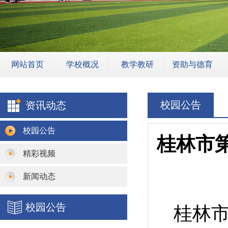
网站首页
学校概况
教学教研
资助与德育
学校简介
专业建设
学生资助
校园公告
资讯动态
学校领导
师资团队
安全教育
机构设置
骨干教师
班主任管理
校园公告
桂林市
学校荣誉
教学成果
校园安保
精彩视频
教研活动
新闻动态
教学设施
校园公告
桂林
教学诊改