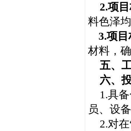
2.项
料色泽
3.项
材料，
五
、
六
、
1.
具备
员、设
2.对