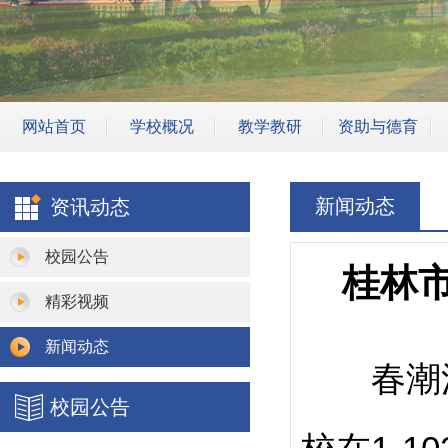
网站首页
学校概况
教学教研
资助与德育
学校简介
专业建设
学生资助
新闻动态
资讯动态
学校领导
师资团队
安全教育
机构设置
骨干教师
班主任管理
校园公告
桂林市
学校荣誉
教学成果
校园安保
精彩视频
教研活动
新闻动态
春潮涌
教学设施
校园公告
教学诊改