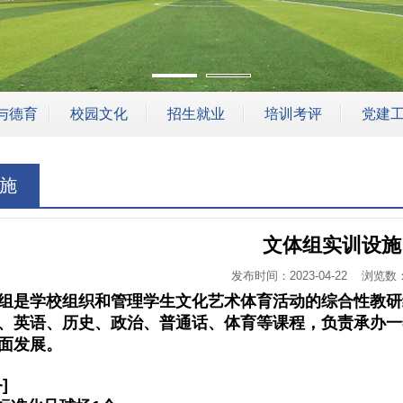
与德育
校园文化
招生就业
培训考评
党建
资助
校园风光
招生就业
技能培训
党建工
施
教育
学生风采
在线报名
评价考试
管理
教工风采
特种作业培训
文体组实训设施
安保
社团活动
发布时间：2023-04-22 浏览数：
工会活动
是学校组织和管理学生文化艺术体育活动的综合性教研
、英语、历史、政治、普通话、体育等课程，负责承办一
面发展。
]