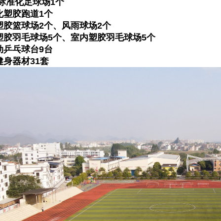
标准化足球场
1个
化塑胶跑道1个
塑胶篮球场2个、风雨球场2个
塑胶羽毛球场5个、室内塑胶羽毛球场5个
动乒乓球台9台
健身器材
31套