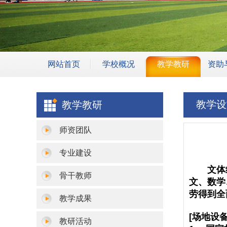
网站首页
学校概况
教学教研
资助
学校简介
专业建设
学生
教学设
教学教研
学校领导
师资团队
安全
机构设置
骨干教师
班主任
师资团队
学校荣誉
教学成果
校园
专业建设
教研活动
文体组
骨干教师
文、数学
教学设施
劳得到全
教学成果
教学诊改
[场地设备
教研活动