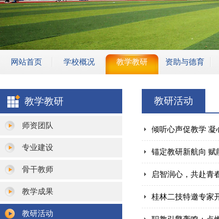
网站首页
学校概况
教学教研
资助与德育
学校简介
专业建设
学生资助
教研活动
教学教研
学校领导
师资团队
安全教育
机构设置
骨干教师
班主任管理
师资团队
倾听心声促教学 凝
学校荣誉
教学成果
校园安保
专业建设
锚定教研新航向 赋
教研活动
骨干教师
启智润心，共赴青
教学设施
教学成果
桂林二技特邀专家
教学诊改
教研活动