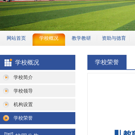
网站首页
学校概况
教学教研
资助与德育
学校简介
专业建设
学生资助
学校荣誉
学校概况
学校领导
师资团队
安全教育
机构设置
骨干教师
班主任管理
学校简介
学校荣誉
教学成果
校园安保
学校领导
教研活动
机构设置
教学设施
学校荣誉
教学诊改